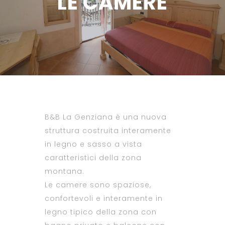
LE CAMERE
B&B La Genziana è una nuova
struttura costruita interamente
in legno e sasso a vista
caratteristici della zona
montana.
Le camere sono spaziose,
confortevoli e interamente in
legno tipico della zona con