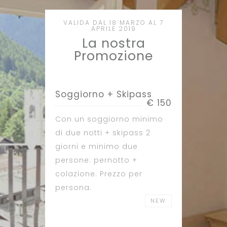
VALIDA DAL 18 MARZO AL 7
APRILE 2019
La nostra
Promozione
Soggiorno + Skipass
€ 150
Con un soggiorno minimo
di due notti + skipass 2
giorni e minimo due
persone: pernotto +
colazione. Prezzo per
persona.
NEW