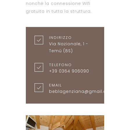
nonché la connessione Wifi
gratuita in tutta la struttura.
INDIRIZZO
Via Nazionale, 1 -
Temù (BS)
TELEFONO
+39 0364 906090
EMAIL
beblagenziana@gmail.com