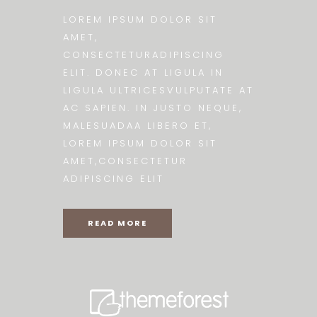
LOREM IPSUM DOLOR SIT
AMET,
CONSECTETURADIPISCING
ELIT. DONEC AT LIGULA IN
LIGULA ULTRICESVULPUTATE AT
AC SAPIEN. IN JUSTO NEQUE,
MALESUADAA LIBERO ET,
LOREM IPSUM DOLOR SIT
AMET,CONSECTETUR
ADIPISCING ELIT
READ MORE