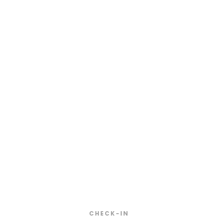
BOOK NOW
Check the
Availability
CHECK-IN