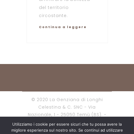
del territorio
circostante.
Continua a leggere
© 2020 La Genziana di Longhi
Celestina & C. SNC - Via
Nazionale, 1 - 25050 Temù (BS). -
P. Iva 02768120988 - Codice CIR:
Utilizziamo i cookie per essere sicuri che tu possa avere la
017184-ALB-0001
migliore esperienza sul nostro sito. Se continui ad utilizzare